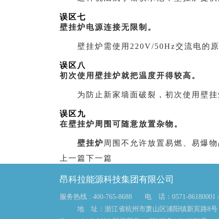
误区七
壁挂炉
电源连接无限制。
壁挂炉需使用220V/50Hz交流电
误区八
初次使用壁挂炉就把温度开得较高。
为防止新家墙面破裂，初次使用壁挂炉
误区九
在壁挂炉周围可随意放置杂物。
壁挂炉
周围不允许放置易燃、易爆物
上一篇
下一篇
昂科拉能源科技集团有限公司
服务热线 : 400-765-8688
电 话：0571-86180001 / 
地 址：浙江省杭州市萧山区浦阳镇新宾路8号