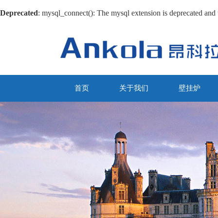
Deprecated
: mysql_connect(): The mysql extension is deprecated and 
首页
关于我们
壁挂炉