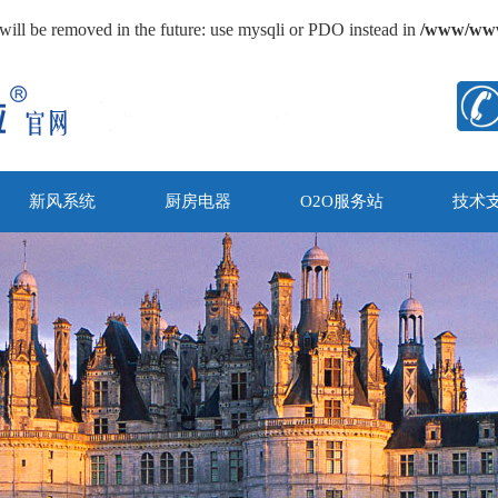
will be removed in the future: use mysqli or PDO instead in
/www/wwwr
新风系统
厨房电器
O2O服务站
技术